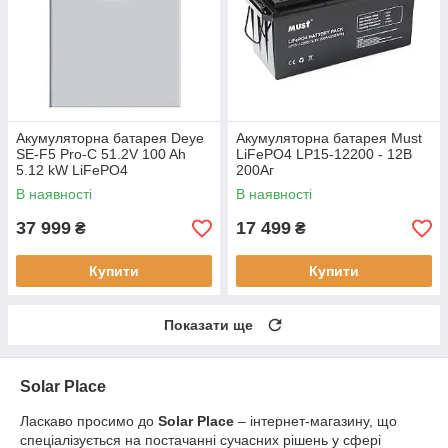
Акумуляторна батарея Deye
Акумуляторна батарея Must
SE-F5 Pro-C 51.2V 100 Ah
LiFePO4 LP15-12200 - 12В
5.12 kW LiFePO4
200Aг
В наявності
В наявності
37 999
17 499
₴
₴
Купити
Купити
Показати ще
Solar Place
Ласкаво просимо до
Solar Place
– інтернет-магазину, що
спеціалізується на постачанні сучасних рішень у сфері