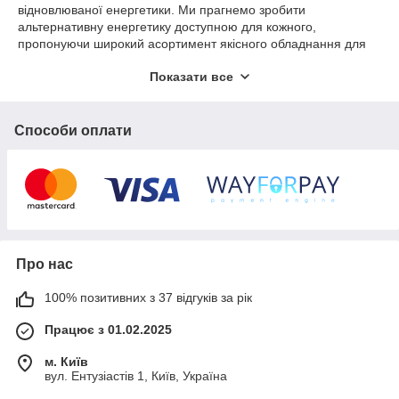
відновлюваної енергетики. Ми прагнемо зробити
альтернативну енергетику доступною для кожного,
пропонуючи широкий асортимент якісного обладнання для
сонячних електростанцій, безперебійного живлення та
Показати все
енергозбереження.
Наш асортимент
Інвертори
– ми пропонуємо різні види інверторів, які
Способи оплати
забезпечують ефективне використання сонячної енергії:
Сіткові інвертори
– підключаються до
електромережі та перетворюють постійний струм від
сонячних панелей у змінний, який використовується у
побуті.
Гібридні інвертори
– поєднують функції сіткових та
автономних інверторів, забезпечуючи безперебійне
Про нас
живлення навіть у разі відключення електроенергії.
100% позитивних з 37 відгуків за рік
Автономні інвертори
– ідеальний вибір для місць
без доступу до електромережі, таких як дачі, кемпінги
Працює з 01.02.2025
чи віддалені об'єкти.
Джерела безперебійного живлення (ДБЖ)
– надійний
м. Київ
вул. Ентузіастів 1, Київ, Україна
захист вашої техніки від перебоїв електропостачання. У нас
представлені моделі різної потужності – від портативних