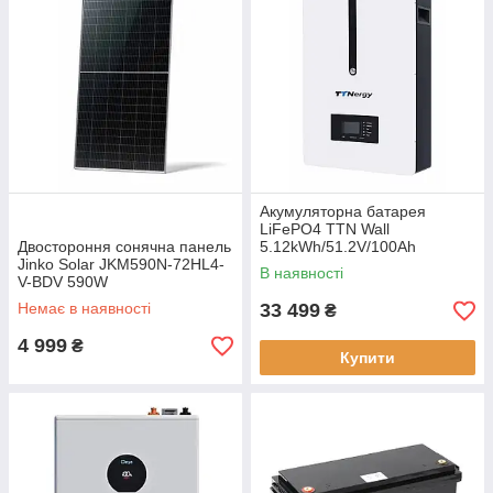
Акумуляторна батарея
LiFePO4 TTN Wall
Двостороння сонячна панель
5.12kWh/51.2V/100Ah
Jinko Solar JKM590N-72HL4-
В наявності
V-BDV 590W
Немає в наявності
33 499
₴
4 999
₴
Купити