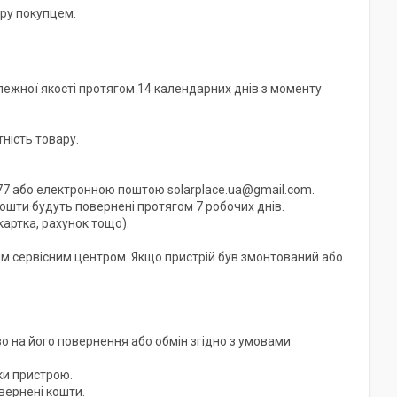
ру покупцем.
ежної якості протягом 14 календарних днів з моменту 
ість товару.

77 або електронною поштою solarplace.ua@gmail.com. 
ошти будуть повернені протягом 7 робочих днів.

артка, рахунок тощо).

им сервісним центром. Якщо пристрій був змонтований або 
 на його повернення або обмін згідно з умовами 
и пристрою.

ернені кошти.
