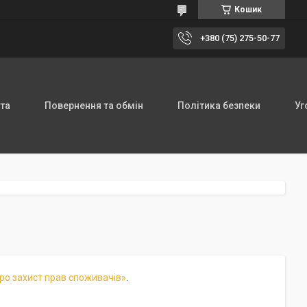
Кошик
+380 (75) 275-50-77
та
Повернення та обмін
Політика безпеки
Уг
ро захист прав споживачів»
.