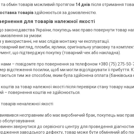
 та обмін товарів можливий протягом
14 днів
після отримання това
оставка товарів
здійснюється за домовленістю.
вернення для товарів належної якості
до законодавства України, покупець має право повернути товар нал
амовлення за умови:

 у використанні, не має слідів монтажу чи експлуатації.

оварний вигляд, пломби, ярлики, оригінальну упаковку та комплектн
мент, що підтверджує покупку (товарний чек або накладна).

з нами – повідомте про повернення за телефоном +380 (75) 275-50-
ер відстеження посилки, щоб ми могли відслідкувати її прибуття. К
таються тим же способом, яким була здійснена оплата (банківська к
коштів за товар належної якості після перевірки стану товару наш
й – повернення коштів не здійснюється.

товарів неналежної якості

виявився несправним або має виробничий брак, покупець має право
о обслуговування:

винен звернутися до сервісного центру для проведення діагностик
вердження заводського дефекту, товар може бути обміняний або пов