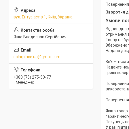
Повернення
Зворотня д
вул. Ентузіастів 1, Київ, Україна
Умови по
Відповідно 
отримання з
Янко Владислав Сергійович
Товар не був
Збережено т
Надано доку
solarplace.ua@gmail.com
Зв’яжіться 
Надайте ном
Гроші повер
+380 (75) 275-50-77
Менеджер
Повернення 
використани
Повернення 
Якщо товар 
гарантійног
Покупець по
У разі підт