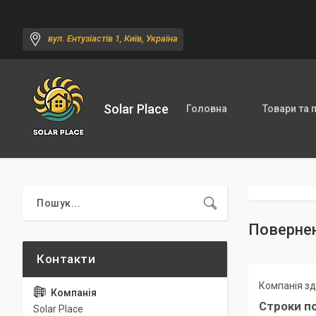
вул. Ентузіастів 1, Київ, Україна
Solar Place
Головна
Товари та 
Повернен
Компанія зд
Строки по
Solar Place