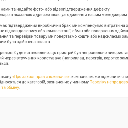
з нами та надайте фото- або відеопідтвердження дефекту.

овар за вказаною адресою після узгодження з нашим менеджером.

має підтверджений виробничий брак, ми компенсуємо витрати на зв
не відповідає опису або комплектації, обмін або повернення здійсн
ання та перевірки товару ми повертаємо кошти або надсилаємо замі
ким була здійснена оплата.

ревірці буде встановлено, що пристрій був неправильно використан
 через втручання користувача (наприклад, перегрів, коротке замик
ься.

закону
«Про захист прав споживачів»
, компанія може відмовити спо
ідносяться до категорій, зазначених у чинному
Переліку непродово
 та обміну
.