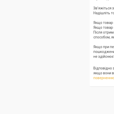
Зв’яжіться 
Надішліть т
Якщо товар 
Якщо товар 
Після отрим
способом, я
Якщо при пе
пошкоджений
не здійснюєт
Відповідно 
якщо вони в
поверненню