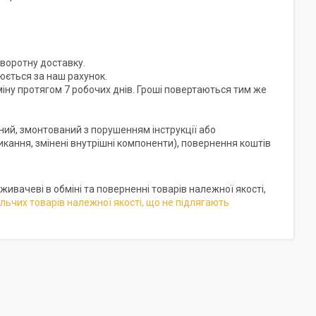
оротну доставку.

юється за наш рахунок.

ну протягом 7 робочих днів. Гроші повертаються тим же 
ий, змонтований з порушенням інструкції або 
ання, змінені внутрішні компоненти), повернення коштів 
живачеві в обміні та поверненні товарів належної якості,
льчих товарів належної якості, що не підлягають