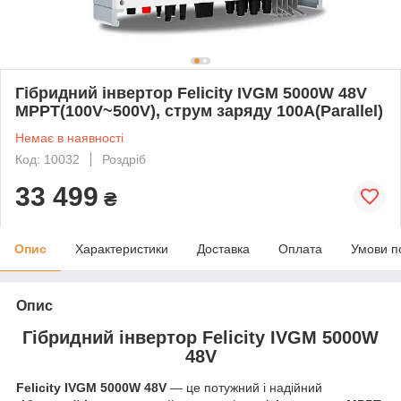
Гібридний інвертор Felicity IVGM 5000W 48V
MPPT(100V~500V), струм заряду 100А(Parallel)
Немає в наявності
Код: 10032
Роздріб
33 499
₴
Опис
Характеристики
Доставка
Оплата
Умови п
Опис
Гібридний інвертор Felicity IVGM 5000W
48V
Felicity IVGM 5000W 48V
— це потужний і надійний