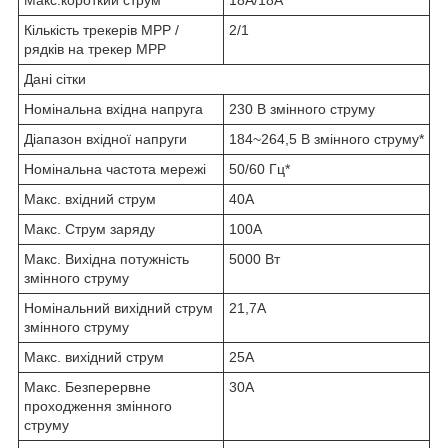
Макс.короткий струм
18А/18А
Кількість трекерів MPP /
2/1
рядків на трекер MPP
Дані сітки
Номінальна вхідна напруга
230 В змінного струму
Діапазон вхідної напруги
184~264,5 В змінного струму*
Номінальна частота мережі
50/60 Гц*
Макс. вхідний струм
40А
Макс. Струм заряду
100А
Макс. Вихідна потужність
5000 Вт
змінного струму
Номінальний вихідний струм
21,7А
змінного струму
Макс. вихідний струм
25А
Макс. Безперервне
30А
проходження змінного
струму