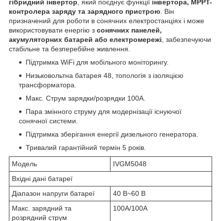
гібридний інвертор
, який поєднує функції
інвертора, MPPT-
контролера заряду та зарядного пристрою
. Він
призначений для роботи в сонячних електростанціях і може
використовувати енергію з
сонячних панелей,
акумуляторних батарей або електромережі
, забезпечуючи
стабільне та безперебійне живлення.
Підтримка WiFi для мобільного моніторингу.
Низьковольтна батарея 48, топологія з ізоляцією
трансформатора.
Макс. Струм зарядки/розрядки 100А.
Пара змінного струму для модернізації існуючої
сонячної системи.
Підтримка зберігання енергії дизельного генератора.
Тривалий гарантійний термін 5 років.
Модель
IVGM5048
Вхідні дані батареї
Діапазон напруги батареї
40 В~60 В
Макс. зарядний та
100А/100А
розрядний струм