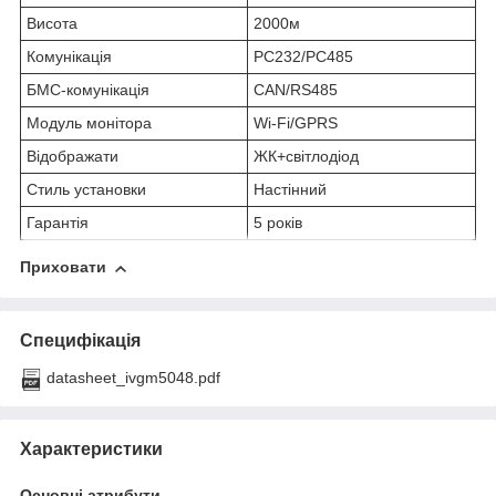
Висота
2000м
Комунікація
РС232/РС485
БМС-комунікація
CAN/RS485
Модуль монітора
Wi-Fi/GPRS
Відображати
ЖК+світлодіод
Стиль установки
Настінний
Гарантія
5 років
Приховати
Специфікація
datasheet_ivgm5048.pdf
Характеристики
Основні атрибути