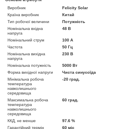
Виробник
Felicity Solar
Країна виробник
Китай
Тип робочої величини
Потужність
Номінальна вхідна
48 В
напруга
Номінальний струм
100 А
Частота
50 Гц
Номінальна вихідна
230 В
напруга
Номінальна потужність
5000 Вт
Форма вихідної напруги
Чиста синусоїда
Мінімальна робоча
-20 град.
температура
навколишнього
середовища
Максимальна робоча
60 град.
температура
навколишнього
середовища
ККД, не менше
97.6 %
Гарантійний термін
60 міс