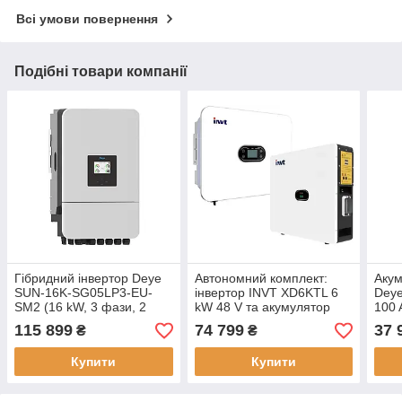
Всі умови повернення
Подібні товари компанії
Гібридний інвертор Deye
Автономний комплект:
Акум
SUN-16K-SG05LP3-EU-
інвертор INVT XD6KTL 6
Deye
SM2 (16 kW, 3 фази, 2
kW 48 V та акумулятор
100 
MPPT, 48V)
100Ah 51,2 INVT GRP5.12-
115 899
74 799
37 
₴
₴
WLV
Купити
Купити