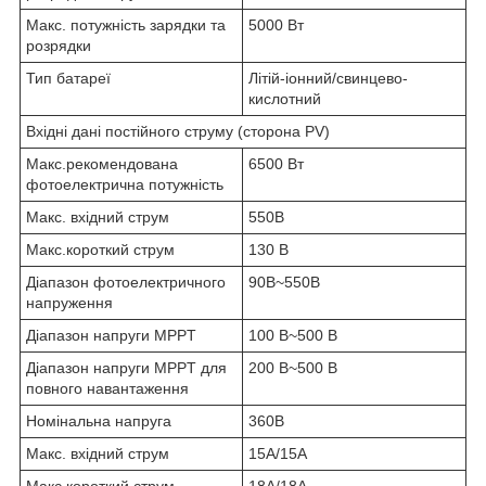
Макс. потужність зарядки та
5000 Вт
розрядки
Тип батареї
Літій-іонний/свинцево-
кислотний
Вхідні дані постійного струму (сторона PV)
Макс.рекомендована
6500 Вт
фотоелектрична потужність
Макс. вхідний струм
550В
Макс.короткий струм
130 В
Діапазон фотоелектричного
90В~550В
напруження
Діапазон напруги MPPT
100 В~500 В
Діапазон напруги MPPT для
200 В~500 В
повного навантаження
Номінальна напруга
360В
Макс. вхідний струм
15А/15А