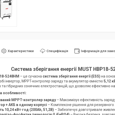
Характеристики
Специфікація
Інформація для зам
Система зберігання енергії MUST НВР18-5
18-5248HM
– це сучасна
система зберігання енергії (ESS)
на осно
собі інвертор, MPPT-контролер заряду та акумулятор ємністю
5,12 к
 та гібридних сонячних електростанцій, що дозволяє ефективно на
а особливості:
ваний MPPT-контролер заряду
– Максимізує ефективність заряду
тор + АКБ в одному корпусі
– Комплексне рішення для резервного 
ь 10,24 кВт·год (200Ah, 51,2В)
– Забезпечує довготривале живлен
-залізо-фосфатна технологія (LiFePO4)
– Висока безпека, довговіч