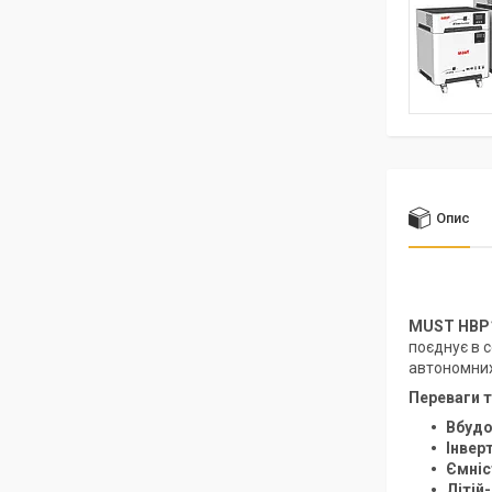
Опис
MUST НВР
поєднує в 
автономних
Переваги т
Вбудо
Інвер
Ємніст
Літій