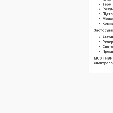
Термі
Розум
Підтр
Можли
Компа
Застосува
Автон
Резер
Систе
Проми
MUST НВР
електропо