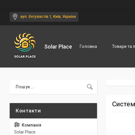
вул. Ентузіастів 1, Київ, Україна
Solar Place
Головна
Товари та 
Систем
Solar Place