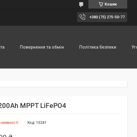
Кошик
+380 (75) 275-50-77
та
Повернення та обмін
Політика безпеки
Уг
 200Ah MPPT LiFePО4
 наявності
Код:
10241