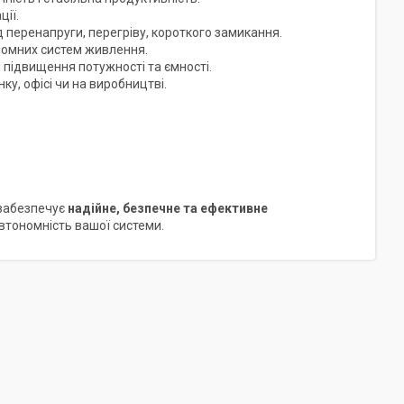
ції.
 перенапруги, перегріву, короткого замикання.
номних систем живлення.
підвищення потужності та ємності.
у, офісі чи на виробництві.
 забезпечує
надійне, безпечне та ефективне
втономність вашої системи.