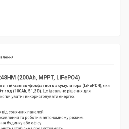
овлення
248HM (200Ah, MPPT, LiFePO4)
ві
літій-залізо-фосфатного акумулятора (LiFePO4)
, яка
Вт·год (100Ah, 51,2 В)
. Це ідеальне рішення для
копичувати і використовувати енергію.
 від сонячних панелей.
живлення та роботи в автономному режимі.
ня будинку або офісу.
ність і стабільна продуктивність.