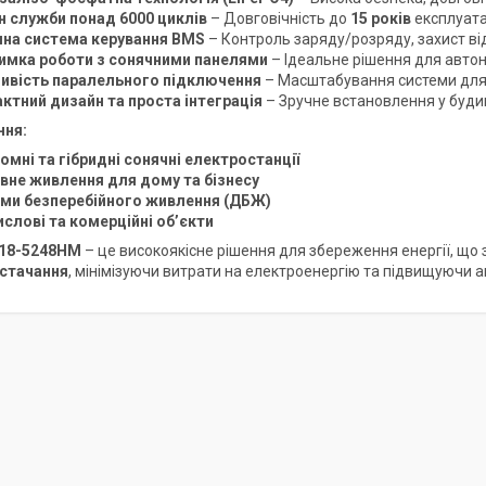
н служби понад 6000 циклів
– Довговічність до
15 років
експлуата
на система керування BMS
– Контроль заряду/розряду, захист від
имка роботи з сонячними панелями
– Ідеальне рішення для авто
вість паралельного підключення
– Масштабування системи для 
ктний дизайн та проста інтеграція
– Зручне встановлення у будинк
ння:
омні та гібридні сонячні електростанції
вне живлення для дому та бізнесу
ми безперебійного живлення (ДБЖ)
слові та комерційні об’єкти
18-5248HM
– це високоякісне рішення для збереження енергії, що
стачання
, мінімізуючи витрати на електроенергію та підвищуючи а