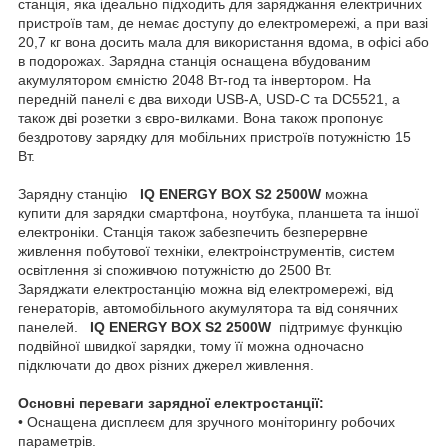
станція, яка ідеально підходить для заряджання електричних
пристроїв там, де немає доступу до електромережі, а при вазі
20,7 кг вона досить мала для використання вдома, в офісі або
в подорожах. Зарядна станція оснащена вбудованим
акумулятором ємністю 2048 Вт-год та інвертором. На
передній панелі є два виходи USB-A, USD-C та DC5521, а
також дві розетки з євро-вилками. Вона також пропонує
бездротову зарядку для мобільних пристроїв потужністю 15
Вт.
Зарядну станцію
IQ ENERGY BOX S2 2500W
можна
купити для зарядки смартфона, ноутбука, планшета та іншої
електроніки. Станція також забезпечить безперервне
живлення побутової техніки, електроінструментів, систем
освітлення зі споживчою потужністю до 2500 Вт.
Заряджати електростанцію можна від електромережі, від
генераторів, автомобільного акумулятора та від сонячних
панелей.
IQ ENERGY BOX S2 2500W
підтримує функцію
подвійної швидкої зарядки, тому її можна одночасно
підключати до двох різних джерел живлення.
Основні переваги зарядної електростанції:
• Оснащена дисплеєм для зручного моніторингу робочих
параметрів.