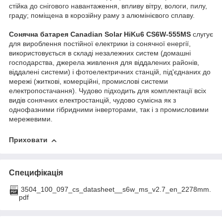
стійка до снігового навантаження, впливу вітру, вологи, пилу,
граду; поміщена в корозійну раму з алюмінієвого сплаву.
Сонячна батарея
Canadian Solar HiKu6 CS6W-555MS
слугує
для вироблення постійної електрики із сонячної енергії,
використовується в складі незалежних систем (домашні
господарства, джерела живлення для віддалених районів,
віддалені системи) і фотоелектричних станцій, під'єднаних до
мережі (житкові, комерційні, промислові системи
електропостачання). Чудово підходить для комплектації всіх
видів сонячних електростанцій, чудово сумісна як з
однофазними гібридними інверторами, так і з промисловими
мережевими.
Приховати
Специфікація
3504_100_097_cs_datasheet__s6w_ms_v2.7_en_2278mm.
pdf