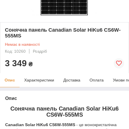
Cонячна панель Canadian Solar HiKu6 CS6W-
555MS
Немає в наявності
Код: 10260
Роздріб
3 349
₴
Опис
Характеристики
Доставка
Оплата
Умови п
Опис
Cонячна панель Canadian Solar HiKu6
CS6W-555MS
Canadian Solar HiKu6 CS6W-555MS
- це монокристалічна