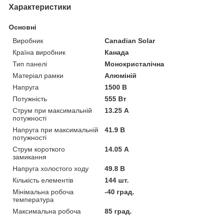
Характеристики
Основні
Виробник
Canadian Solar
Країна виробник
Канада
Тип панелі
Монокристалічна
Матеріал рамки
Алюміній
Напруга
1500 В
Потужність
555 Вт
Струм при максимальній
13.25 А
потужності
Напруга при максимальній
41.9 В
потужності
Струм короткого
14.05 А
замикання
Напруга холостого ходу
49.8 В
Кількість елементів
144 шт.
Мінімальна робоча
-40 град.
температура
Максимальна робоча
85 град.