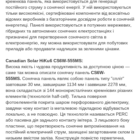
кремнієва панель, яка використовується для генерації
постійного струму з сонячної енергії. У ній використовуються
тільки високоякісні, сертифіковані компоненти від всесвітньо
відомих виробників з багаторічним досвідом роботи в сонячній
енергетиці. Панелі використовуються в потужних мережевих,
гібридних та автономних сонячних електростанціях і
призначені для перетворення сонячного світла в
електроенергію, яку можна використовувати для побутових
приладів або продавати надлишок за зеленими цінами.
Canadian Solar HiKu6 CS6W-555MS:
Висока якість і чудова продуктивність за доступною ціною —
саме так можна описати сонячну панель
CS6W-
555MS.
Сонячна панель являє собою панель типу "спліт"
завтовшки 30 мм, завширшки 1134 мм і заввишки 2278 мм,
вона складається зі 144 монокристалічних кремнієвих різаних
елементів (технологія half-cell). Тильна поверхня
фотоелементів покрита шаром перфорованого діелектрику,
завдяки чому контакт із металевою підкладкою відбувається
локально, а не повсюдно. Ця технологія називається PERC
або пасивна дія заднього контакту імітера. З лицьового боку
пластини, що перетворюють сонячне випромінювання на
постійний електричний струм, захищені загартованим склом із
низьким вмістом заліза. Конструкція повністю герметична,