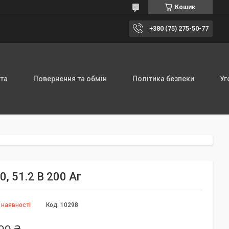
Кошик
+380 (75) 275-50-77
та
Повернення та обмін
Політика безпеки
Уг
, 51.2 В 200 Аг
 наявності
Код:
10298