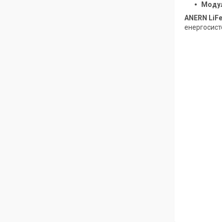
Модул
ANERN LiF
енергосист