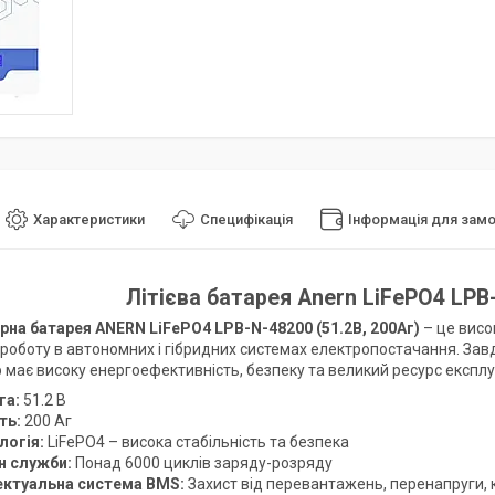
Характеристики
Специфікація
Інформація для зам
Літієва батарея Anern LiFePO4 LPB-
на батарея ANERN LiFePO4 LPB-N-48200 (51.2В, 200Аг)
– це висо
роботу в автономних і гібридних системах електропостачання. Завдя
 має високу енергоефективність, безпеку та великий ресурс експлу
га:
51.2 В
ть:
200 Аг
логія:
LiFePO4 – висока стабільність та безпека
н служби:
Понад 6000 циклів заряду-розряду
ектуальна система BMS:
Захист від перевантажень, перенапруги, 