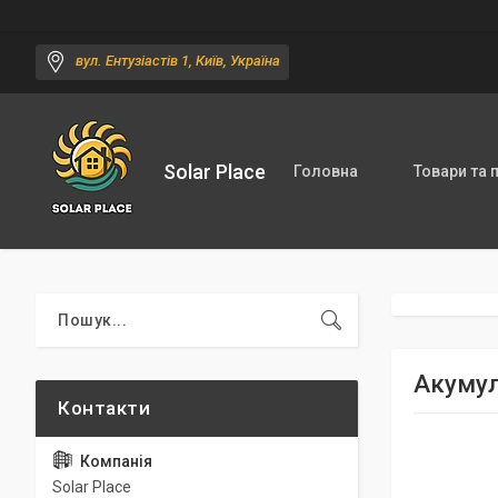
вул. Ентузіастів 1, Київ, Україна
Solar Place
Головна
Товари та 
Акумул
Solar Place