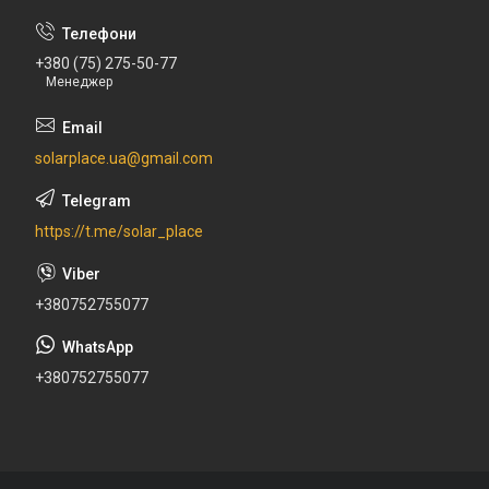
+380 (75) 275-50-77
Менеджер
solarplace.ua@gmail.com
https://t.me/solar_place
+380752755077
+380752755077