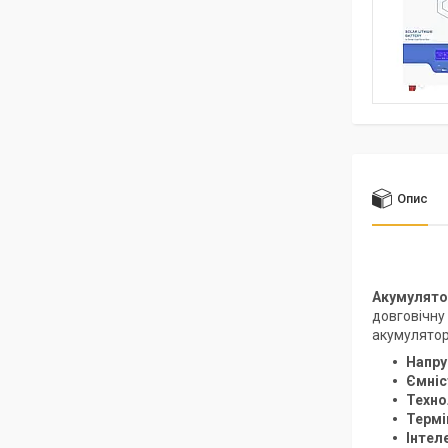
Опис
Акумулятор
довговічну 
акумулятор
Напру
Ємніс
Техно
Термі
Інтел