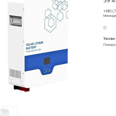
59 4
+380 (7
Менедж
поверн