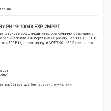
овлення
кВт PH19-10048 EXP 2MPPT
 поєднує в собі функції інвертора, сонячного зарядного
еребійне живлення, портативний розмір. Серія PH1900 EXP
ати 500 В і діапазон напруги MPPT 90~450 В постійного
ятора
тощо).
ння від батареї для безперервного живлення