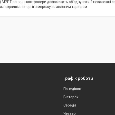
а) MPPT сонячні контролери дозволяють об’єднувати 2 незалежні с
ж надлишків енергії в мережу за зеленим тарифом
Графік роботи
Понеділок
Вівторок
Середа
Четвер