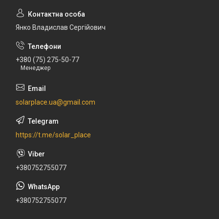
Янко Владислав Сергійович
+380 (75) 275-50-77
Менеджер
solarplace.ua@gmail.com
https://t.me/solar_place
+380752755077
+380752755077