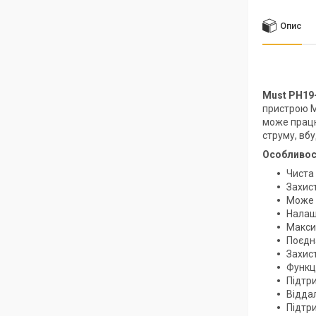
Опис
Must PH19
пристрою M
може працю
струму, вб
Особливос
Чиста
Захис
Може 
Налаш
Макси
Поєдн
Захис
Функц
Підтр
Відда
Підтри