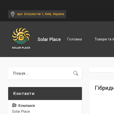
вул. Ентузіастів 1, Київ, Україна
Solar Place
Головна
Товари та 
Гібрид
Solar Place