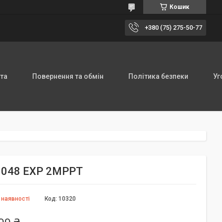
Кошик
+380 (75) 275-50-77
та
Повернення та обмін
Політика безпеки
Уг
10048 EXP 2MPPT
 наявності
Код:
10320