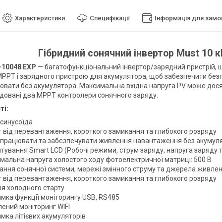
Характеристики
Специфікації
Інформація для зам
Гібридний сонячний інвертор Must 10 
-10048 EXP
— багатофункціональний інвертор/зарядний пристрій, що
PPT і зарядного пристрою для акумулятора, щоб забезпечити безп
вати без акумулятора. Максимальна вхідна напруга PV може досяг
удовані два MPPT контролери сонячного заряду.
ті:
 синусоїда
т від перевантаження, короткого замикання та глибокого розряду
працювати та забезпечувати живлення навантаження без акумул
тування Smart LCD (Робочі режими, струм заряду, напруга заряду 
мальна напруга холостого ходу фотоелектричної матриці: 500 В
ання сонячної системи, мережі змінного струму та джерела живле
т від перевантаження, короткого замикання та глибокого розряду
ія холодного старту
имка функції моніторингу USB, RS485
лений моніторинг WIFI
мка літієвих акумуляторів