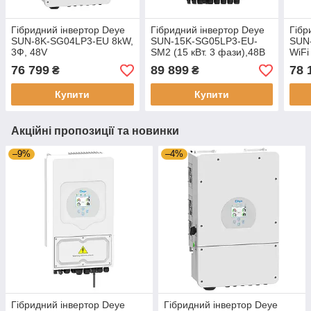
Гібридний інвертор Deye
Гібридний інвертор Deye
Гібр
SUN-8K-SG04LP3-EU 8kW,
SUN-15K-SG05LP3-EU-
SUN
3Ф, 48V
SM2 (15 кВт. 3 фази),48В
WiFi
76 799
89 899
78 
₴
₴
Купити
Купити
Акційні пропозиції та новинки
–9%
–4%
Гібридний інвертор Deye
Гібридний інвертор Deye