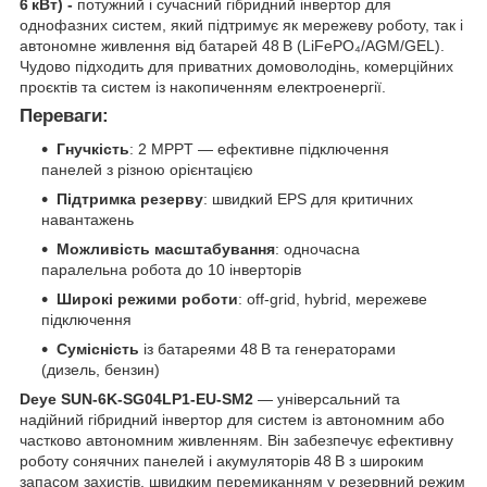
6 кВт) -
потужний і сучасний гібридний інвертор для
однофазних систем, який підтримує як мережеву роботу, так і
автономне живлення від батарей 48 В (LiFePO₄/AGM/GEL).
Чудово підходить для приватних домоволодінь, комерційних
проєктів та систем із накопиченням електроенергії.
Переваги:
Гнучкість
: 2 MPPT — ефективне підключення
панелей з різною орієнтацією
Підтримка резерву
: швидкий EPS для критичних
навантажень
Можливість масштабування
: одночасна
паралельна робота до 10 інверторів
Широкі режими роботи
: off-grid, hybrid, мережеве
підключення
Сумісність
із батареями 48 В та генераторами
(дизель, бензин)
Deye SUN‑6K‑SG04LP1‑EU‑SM2
— універсальний та
надійний гібридний інвертор для систем із автономним або
частково автономним живленням. Він забезпечує ефективну
роботу сонячних панелей і акумуляторів 48 В з широким
запасом захистів, швидким перемиканням у резервний режим