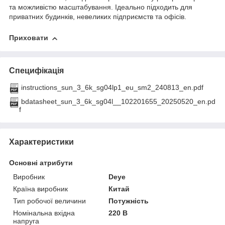
та можливістю масштабування. Ідеально підходить для
приватних будинків, невеликих підприємств та офісів.
Приховати
Специфікація
instructions_sun_3_6k_sg04lp1_eu_sm2_240813_en.pdf
bdatasheet_sun_3_6k_sg04l__102201655_20250520_en.pd
f
Характеристики
Основні атрибути
Виробник
Deye
Країна виробник
Китай
Тип робочої величини
Потужність
Номінальна вхідна
220 В
напруга