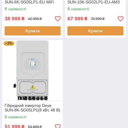
SUN-6K-SG05LP1-EU WiFi
SUN-10K-SG02LP1-EU-AM3
В наявності
В наявності
38 999
67 999
₴
₴
42 999 ₴
70 999 ₴
Купити
Купити
–3%
Гібридний інвертор Deye
SUN-8K-SG05LP1(8 кВт, 48 В)
В наявності
51 999
₴
53 499 ₴