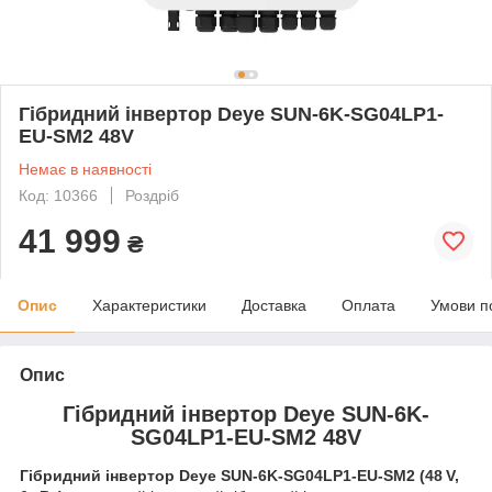
Гібридний інвертор Deye SUN-6K-SG04LP1-
EU-SM2 48V
Немає в наявності
Код: 10366
Роздріб
41 999
₴
Опис
Характеристики
Доставка
Оплата
Умови п
Опис
Гібридний інвертор Deye SUN-6K-
SG04LP1-EU-SM2 48V
Гібридний інвертор
Deye SUN‑6K‑SG04LP1‑EU‑SM2 (48 V,