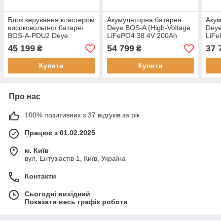
Блок керування кластером
Акумуляторна батарея
Акум
високовольтної батареї
Deye BOS-A (High-Voltage
Deye
BOS-A-PDU2 Deye
LiFePO4 38.4V 200Ah
LiFe
7.68kWh)
висо
45 199
54 799
37 
₴
₴
Купити
Купити
Про нас
100% позитивних з 37 відгуків за рік
Працює з 01.02.2025
м. Київ
вул. Ентузіастів 1, Київ, Україна
Контакти
Сьогодні вихідний
Показати весь графік роботи