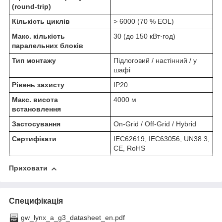
(round-trip)
Кількість циклів
> 6000 (70 % EOL)
Макс. кількість
30 (до 150 кВт·год)
паралельних блоків
Тип монтажу
Підлоговий / настінний / у
шафі
Рівень захисту
ІР20
Макс. висота
4000 м
встановлення
Застосування
On-Grid / Off-Grid / Hybrid
Сертифікати
IEC62619, IEC63056, UN38.3,
CE, RoHS
Приховати
Специфікація
gw_lynx_a_g3_datasheet_en.pdf