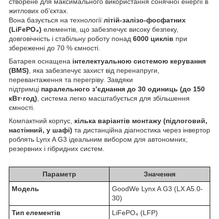
створене для максимального використання сонячної енергії в
житлових об’єктах.
Вона базується на технології
літій-залізо-фосфатних
(LiFePO₄)
елементів, що забезпечує високу безпеку,
довговічність і стабільну роботу понад
6000 циклів
при
збереженні до 70 % ємності.
Батарея оснащена
інтелектуальною системою керування
(BMS)
, яка забезпечує захист від перенапруги,
перевантаження та перегріву. Завдяки
підтримці
паралельного з’єднання до 30 одиниць (до 150
кВт·год)
, система легко масштабується для збільшення
ємності.
Компактний корпус,
кілька варіантів монтажу (підлоговий,
настінний, у шафі)
та дистанційна діагностика через інвертор
роблять Lynx A G3 ідеальним вибором для автономних,
резервних і гібридних систем.
Параметр
Значення
Модель
GoodWe Lynx A G3 (LX A5.0-
30)
Тип елементів
LiFePO₄ (LFP)