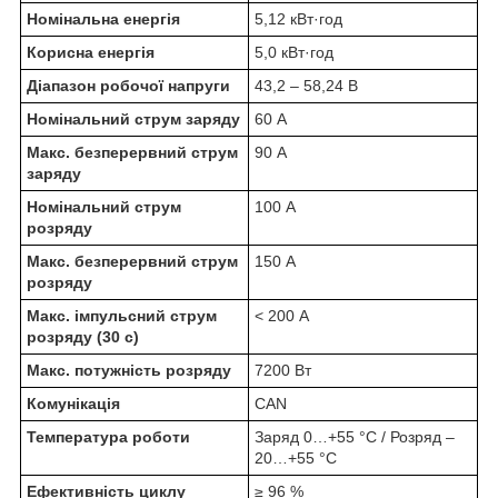
Номінальна енергія
5,12 кВт·год
Корисна енергія
5,0 кВт·год
Діапазон робочої напруги
43,2 – 58,24 В
Номінальний струм заряду
60 А
Макс. безперервний струм
90 А
заряду
Номінальний струм
100 А
розряду
Макс. безперервний струм
150 А
розряду
Макс. імпульсний струм
< 200 А
розряду (30 с)
Макс. потужність розряду
7200 Вт
Комунікація
CAN
Температура роботи
Заряд 0…+55 °C / Розряд –
20…+55 °C
Ефективність циклу
≥ 96 %