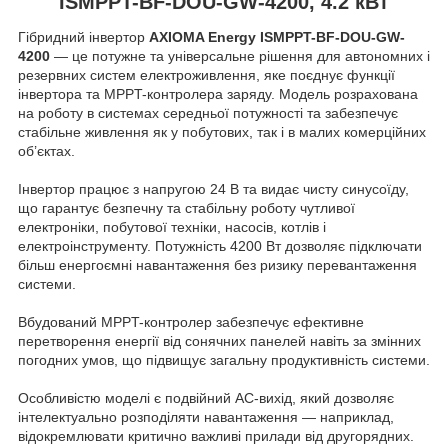
ІSMPPT-BF-DOU-GW-4200, 4.2 кВт
Гібридний інвертор
AXIOMA Energy ISMPPT-BF-DOU-GW-
4200
— це потужне та універсальне рішення для автономних і
резервних систем електроживлення, яке поєднує функції
інвертора та MPPT-контролера заряду. Модель розрахована
на роботу в системах середньої потужності та забезпечує
стабільне живлення як у побутових, так і в малих комерційних
об’єктах.
Інвертор працює з напругою 24 В та видає чисту синусоїду,
що гарантує безпечну та стабільну роботу чутливої
електроніки, побутової техніки, насосів, котлів і
електроінструменту. Потужність 4200 Вт дозволяє підключати
більш енергоємні навантаження без ризику перевантаження
системи.
Вбудований MPPT-контролер забезпечує ефективне
перетворення енергії від сонячних панелей навіть за змінних
погодних умов, що підвищує загальну продуктивність системи.
Особливістю моделі є подвійний AC-вихід, який дозволяє
інтелектуально розподіляти навантаження — наприклад,
відокремлювати критично важливі прилади від другорядних.