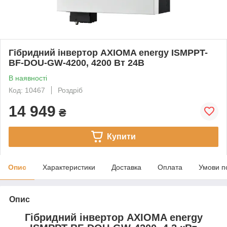
Гібридний інвертор AXIOMA energy ІSMPPT-
BF-DOU-GW-4200, 4200 Вт 24В
В наявності
Код: 10467
Роздріб
14 949
₴
Купити
Опис
Характеристики
Доставка
Оплата
Умови п
Опис
Гібридний інвертор AXIOMA energy