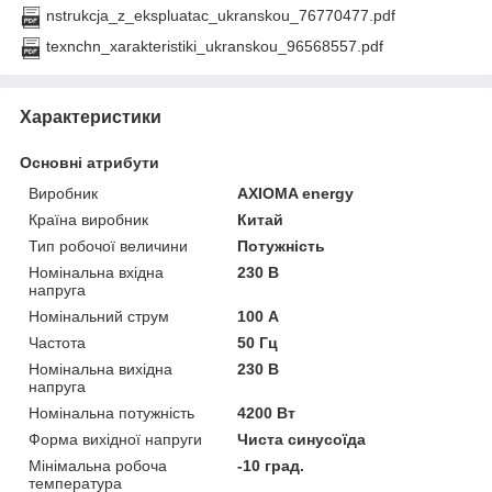
nstrukcja_z_ekspluatac_ukranskou_76770477.pdf
texnchn_xarakteristiki_ukranskou_96568557.pdf
Характеристики
Основні атрибути
Виробник
AXIOMA energy
Країна виробник
Китай
Тип робочої величини
Потужність
Номінальна вхідна
230 В
напруга
Номінальний струм
100 А
Частота
50 Гц
Номінальна вихідна
230 В
напруга
Номінальна потужність
4200 Вт
Форма вихідної напруги
Чиста синусоїда
Мінімальна робоча
-10 град.
температура