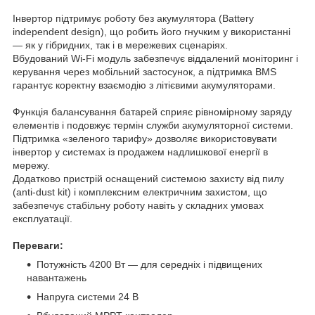
Інвертор підтримує роботу без акумулятора (Battery
independent design), що робить його гнучким у використанні
— як у гібридних, так і в мережевих сценаріях.
Вбудований Wi-Fi модуль забезпечує віддалений моніторинг і
керування через мобільний застосунок, а підтримка BMS
гарантує коректну взаємодію з літієвими акумуляторами.
Функція балансування батарей сприяє рівномірному заряду
елементів і подовжує термін служби акумуляторної системи.
Підтримка «зеленого тарифу» дозволяє використовувати
інвертор у системах із продажем надлишкової енергії в
мережу.
Додатково пристрій оснащений системою захисту від пилу
(anti-dust kit) і комплексним електричним захистом, що
забезпечує стабільну роботу навіть у складних умовах
експлуатації.
Переваги:
Потужність 4200 Вт — для середніх і підвищених
навантажень
Напруга системи 24 В